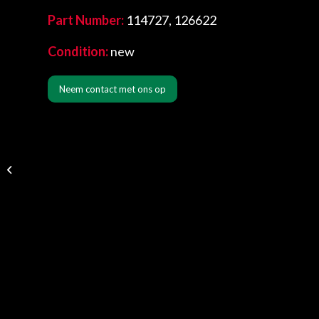
Part Number:
114727, 126622
Condition:
new
Neem contact met ons op
Tripe Carburettors with
Intake Manifold