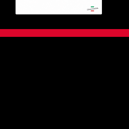
Italauto
De Fliert 14
3791 PW Achterveld
+31(0)342 45 19 33
info@italauto.nl