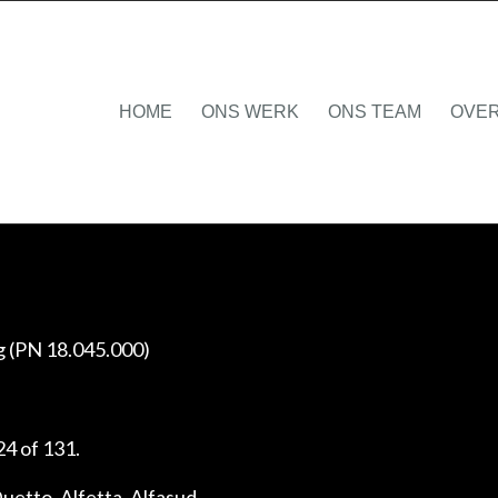
HOME
ONS WERK
ONS TEAM
OVER
ng (PN 18.045.000)
24 of 131.
uetto, Alfetta, Alfasud