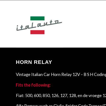
HORN RELAY
Vintage Italian Car Horn Relay 12V – B S H Codi
Fits the following:
Fiat: 500, 600, 850, 126, 127, 128, en de vroege 1
Alfa Romeo: such as Giulia, Spider Coda Tronca/D