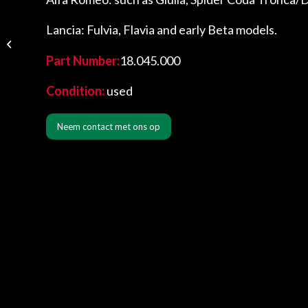
MSD Ignition
Lancia: Fulvia, Flavia and early Beta models.
Connector Kit – Wiring
Terminals for MSD 6A /
Part Number:
18.045.000
6AL
Condition:
used
Neem contact met ons op