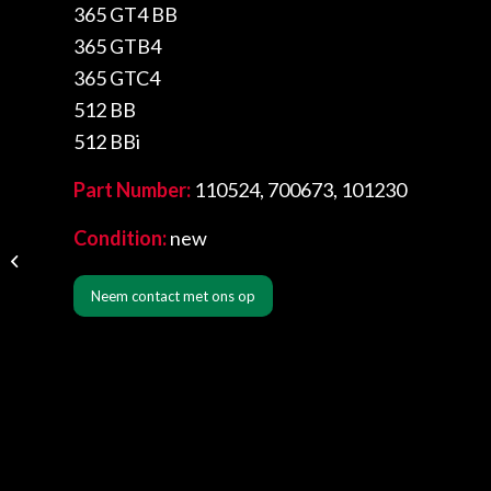
365 GT4 BB
365 GTB4
365 GTC4
512 BB
512 BBi
Part Number:
110524, 700673, 101230
Condition:
new
Starter Motor
Neem contact met ons op