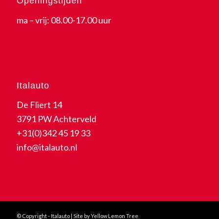
Openingstijden
ma – vrij: 08.00-17.00 uur
Italauto
De Fliert 14
3791 PW Achterveld
+31(0)342 45 19 33
info@italauto.nl
© Copyright - Italauto | Site by Yellow Lemon Tree