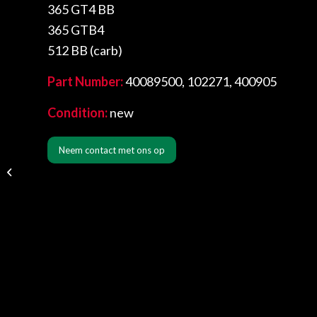
365 GT4 BB
365 GTB4
512 BB (carb)
Part Number:
40089500, 102271, 400905
Condition:
new
Neem contact met ons op
Cibie 102 7″ headlight
units