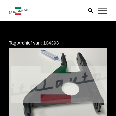
Tag Archief van:
104393