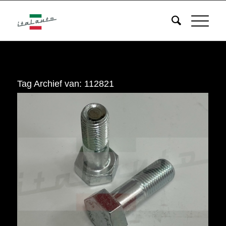
Tag Archief van:
112821