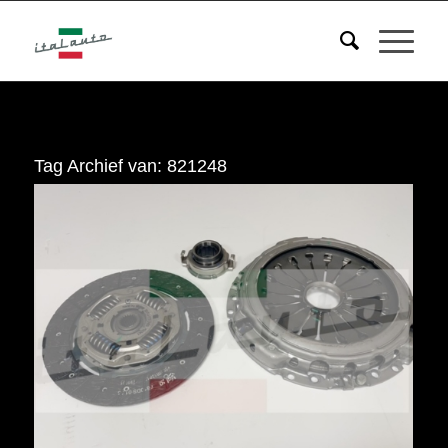
Tag Archief van:
821248